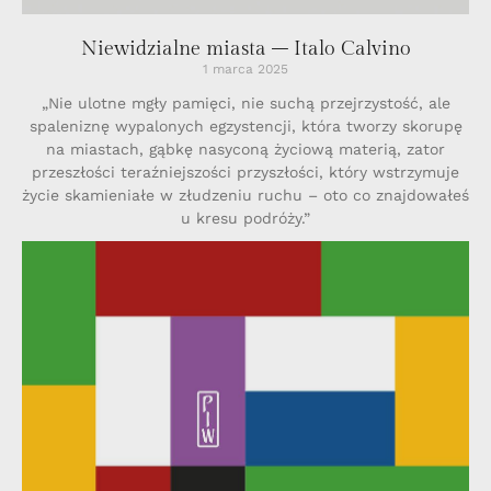
Niewidzialne miasta – Italo Calvino
1 marca 2025
„Nie ulotne mgły pamięci, nie suchą przejrzystość, ale
spaleniznę wypalonych egzystencji, która tworzy skorupę
na miastach, gąbkę nasyconą życiową materią, zator
przeszłości teraźniejszości przyszłości, który wstrzymuje
życie skamieniałe w złudzeniu ruchu – oto co znajdowałeś
u kresu podróży.”