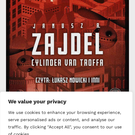
We value your privacy
We use cookies to enhance your browsing experience,
Cylinder van Troffa, Janusz
serve personalised ads or content, and analyse our
Zajdel, pierwsze spotkanie z
traffic. By clicking "Accept All", you consent to our use
autorem.
of cookies.