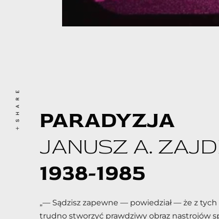
SHARE
PARADYZJA
JANUSZ A. ZAJ
1938-1985
„— Są­dzisz za­pew­ne — po­wie­dział — że z tych słó
trud­no stwo­rzyć praw­dzi­wy ob­raz na­stro­jów sp