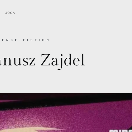
JOGA
IENCE-FICTION
anusz Zajdel
A