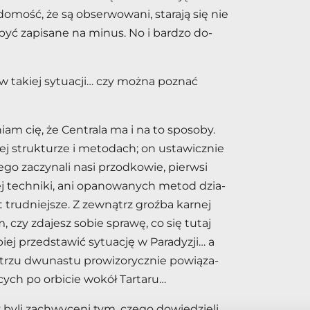
mość, że są ob­ser­wo­wa­ni, sta­ra­ją się nie
być za­pi­sa­ne na mi­nus. No i bar­dzo do­
ta­kiej sy­tu­acji… czy moż­na po­znać
iam cię, że Cen­tra­la ma i na to spo­so­by.
ej struk­tu­rze i me­to­dach; on usta­wicz­nie
e­go za­czy­na­li nasi przod­ko­wie, pierw­si
j tech­ni­ki, ani opa­no­wa­nych me­tod dzia­
 trud­niej­sze. Z ze­wnątrz groź­ba kar­nej
 czy zda­jesz so­bie spra­wę, co się tu­taj
e­piej przed­sta­wić sy­tu­ację w Pa­ra­dy­zji… a
­trzu dwu­na­stu pro­wi­zo­rycz­nie po­wią­za­
ych po or­bi­cie wo­kół Tar­ta­ru…
yli za­chwy­ce­ni tym, cze­go do­wie­dzie­li