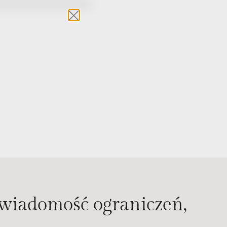
 świa­do­mość ogra­ni­czeń,