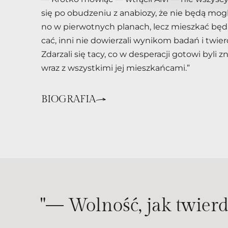
się po obu­dze­niu z ana­bio­zy, że nie będą mo­gli 
no w pier­wot­nych pla­nach, lecz miesz­kać będą w 
cać, inni nie do­wie­rza­li wy­ni­kom ba­dań i twier­dz
Zda­rza­li się tacy, co w de­spe­ra­cji go­to­wi byli z
wraz z wszyst­ki­mi jej miesz­kań­ca­mi.”
BIOGRAFIA
"— Wol­ność, jak twier­dzi