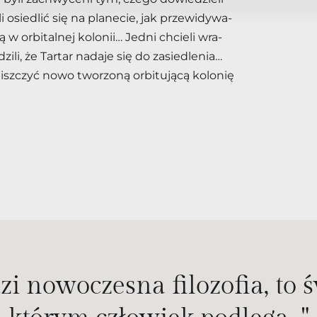
osie­dlić się na pla­ne­cie, jak prze­wi­dy­wa­
or­bi­tal­nej ko­lo­nii… Jed­ni chcie­li wra­
i­li, że Tar­tar na­da­je się do za­sie­dle­nia…
nisz­czyć nowo two­rzo­ną or­bi­tu­ją­cą ko­lo­nię
 no­wo­cze­sna fi­lo­zo­fia, to