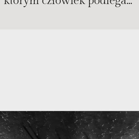
któ­rym czło­wiek pod­le­ga..."