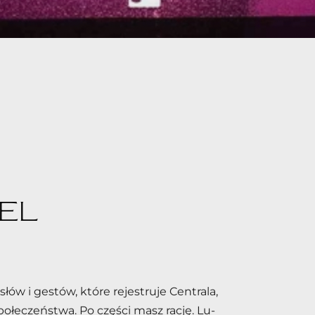
DEL
w i ge­stów, któ­re re­je­stru­je Cen­tra­la,
o­łe­czeń­stwa. Po czę­ści masz ra­cję. Lu­