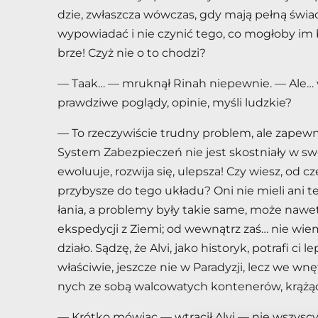
dzie, zwłasz­cza wów­czas, gdy mają peł­ną świa­do­
wy­po­wia­dać i nie czy­nić tego, co mo­gło­by im 
brze! Czyż nie o to cho­dzi?
— Taak… — mruk­nął Ri­nah nie­pew­nie. — Ale… w 
praw­dzi­we po­glą­dy, opi­nie, my­śli ludz­kie?
— To rze­czy­wi­ście trud­ny pro­blem, ale za­pew­n
Sys­tem Za­bez­pie­czeń nie jest skost­nia­ły w sw
ewo­lu­uje, roz­wi­ja się, ulep­sza! Czy wiesz, od cz
przy­by­sze do tego ukła­du? Oni nie mie­li ani te
ła­nia, a pro­ble­my były ta­kie same, może na­wet
eks­pe­dy­cji z Zie­mi; od we­wnątrz zaś… nie wiem,
dzia­ło. Są­dzę, że Alvi, jako hi­sto­ryk, po­tra­fi ci l
wła­ści­wie, jesz­cze nie w Pa­ra­dy­zji, lecz we wnę
nych ze sobą wal­co­wa­tych kon­te­ne­rów, krą­żą­c
— Krót­ko mó­wiąc — wtrą­cił Alvi — nie wszy­scy b