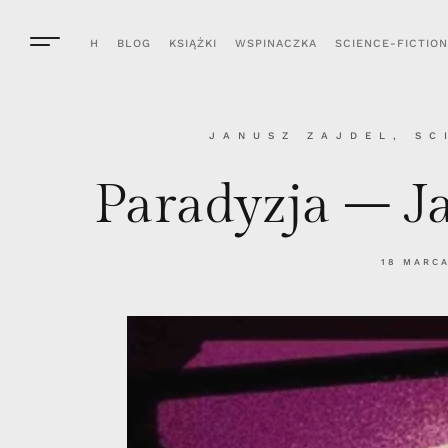
H
BLOG
KSIĄŻKI
WSPINACZKA
SCIENCE-FICTION
JANUSZ ZAJDEL
,
SC
Paradyzja – J
18 MARC