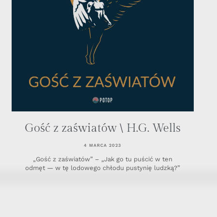
Gość z zaświatów \ H.G. Wells
4 MARCA 2023
„Gość z zaświatów” – „Jak go tu puścić w ten
odmęt — w tę lodowego chłodu pustynię ludzką?”