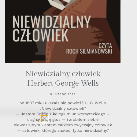
Niewidzialny człowiek
Herbert George Wells
9 LUTEGO 2023
W 1897 roku ukazała się powieść H. G. Wells
„Niewidzialny człowiek”
— Jestem Griffin z kolegium uniwersyteckiego —
ciągnął dalej głos — i zrobiłem siebie
niewdzialnym. Jestem całkiem zwyczajny człowiek
— człowiek, którego znałeś; tylko niewidzialny.”