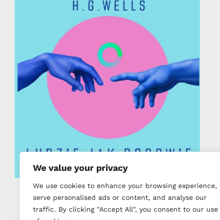
We value your privacy
We use cookies to enhance your browsing experience,
Ludzie jak bogowie H.G. Wells
serve personalised ads or content, and analyse our
traffic. By clicking "Accept All", you consent to our use
5 MARCA 2022