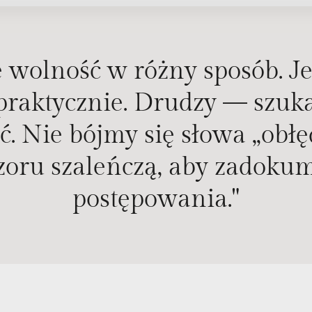
olność w różny sposób. Jed
praktycznie. Drudzy — szukaj
. Nie bójmy się słowa „obł
zoru szaleńczą, aby zadok
postępowania."