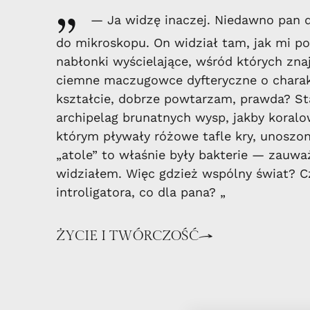
„
— Ja widzę inaczej. Niedawno pan d
do mikroskopu. On widział tam, jak mi p
nabłonki wyścielające, wśród których zn
ciemne maczugowce dyfteryczne o chara
kształcie, dobrze powtarzam, prawda? St
archipelag brunatnych wysp, jakby koral
którym pływały różowe tafle kry, unoszo
„atole” to właśnie były bakterie — zauważ
widziałem. Więc gdzież wspólny świat? C
introligatora, co dla pana? „
ŻYCIE I TWÓRCZOŚĆ