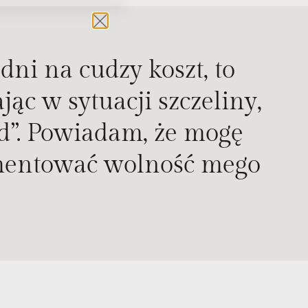
ni na cudzy koszt, to
ąc w sytuacji szczeliny,
ęd”. Powiadam, że mogę
umentować wolność mego