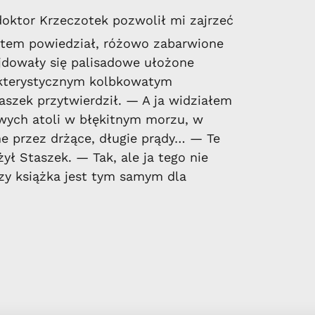
oktor Krzeczotek pozwolił mi zajrzeć
otem powiedział, różowo zabarwione
ajdowały się palisadowe ułożone
kterystycznym kolbkowatym
aszek przytwierdził. — A ja widziałem
owych atoli w błękitnym morzu, w
ne przez drżące, długie prądy… — Te
ył Staszek. — Tak, ale ja tego nie
zy książka jest tym samym dla