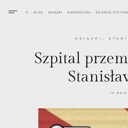
H
BLOG
KSIĄŻKI
WSPINACZKA
SCIENCE-FICTION
KSIĄŻKI
,
STAN
Szpital prze
Stanisł
10 MAJA