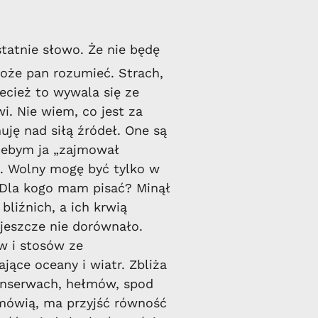
tatnie słowo. Że nie będę
oże pan rozumieć. Strach,
ecież to wywala się ze
. Nie wiem, co jest za
nuję nad siłą źródeł. One są
 żebym ja „zajmował
. Wolny mogę być tylko w
e. Dla kogo mam pisać? Minął
bliźnich, a ich krwią
 jeszcze nie dorównało.
w i stosów ze
jące oceany i wiatr. Zbliża
onserwach, hełmów, spod
mówią, ma przyjść równość