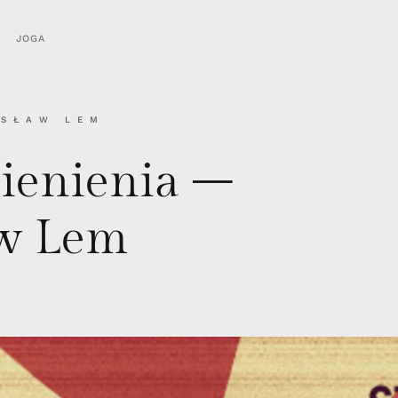
JOGA
ISŁAW LEM
mienienia –
aw Lem