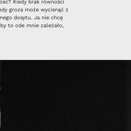
ość? Kiedy brak równości
iedy groza może wycisnąć z
nego dosytu. Ja nie chcę
yby to ode mnie zależało,