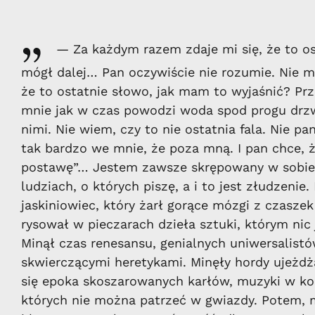
„
— Za każdym razem zdaje mi się, że to os
mógł dalej… Pan oczywiście nie rozumie. Nie m
że to ostatnie słowo, jak mam to wyjaśnić? Prz
mnie jak w czas powodzi woda spod progu drzwi
nimi. Nie wiem, czy to nie ostatnia fala. Nie pa
tak bardzo we mnie, że poza mną. I pan chce,
postawę”… Jestem zawsze skrępowany w sobie
ludziach, o których piszę, a i to jest złudzeni
jaskiniowiec, który żarł gorące mózgi z czaszek 
rysował w pieczarach dzieła sztuki, którym nic
Minął czas renesansu, genialnych uniwersalistó
skwierczącymi heretykami. Minęły hordy ujeżdża
się epoka skoszarowanych karłów, muzyki w k
których nie można patrzeć w gwiazdy. Potem, 