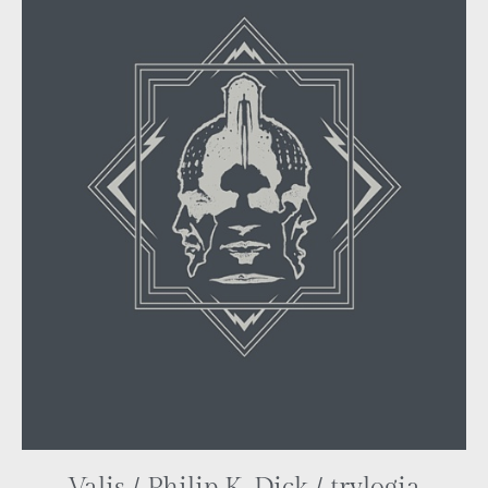
Valis / Philip K. Dick / trylogia