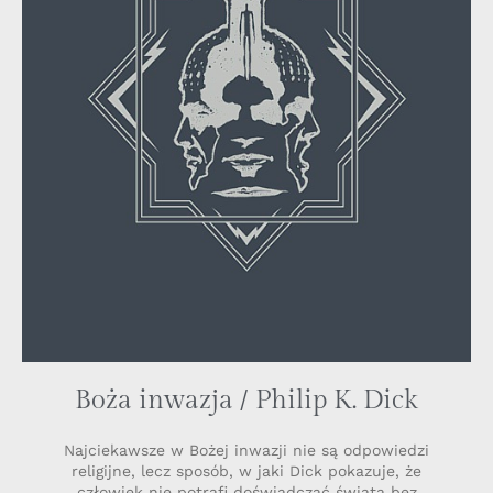
Boża inwazja / Philip K. Dick
Najciekawsze w Bożej inwazji nie są odpowiedzi
religijne, lecz sposób, w jaki Dick pokazuje, że
człowiek nie potrafi doświadczać świata bez