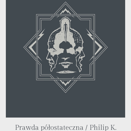
Prawda półostateczna / Philip K.