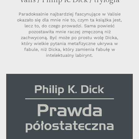
Paradoksalnie najbardziej fascynujące w Valisie
okazało się dla mnie nie to, czym ta książka jest,
lecz to, do czego prowadzi. Sama powieść
pozostawiła mnie raczej zmęczoną niż
zachwyconą. Być może po prostu wolę Dicka,
który wielkie pytania metafizyczne ukrywa w
fabule, niż Dicka, który zamienia fabułę w
intelektualny labirynt.