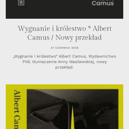
Wygnanie i królestwo * Albert
Camus / Nowy przekład
27 CZERWCA 2025
„Wygnanie i królestwo” Albert Camus, Wydawnictwo
PIW, tłumaczenie Anny Wasilewskiej, nowy
przekład.