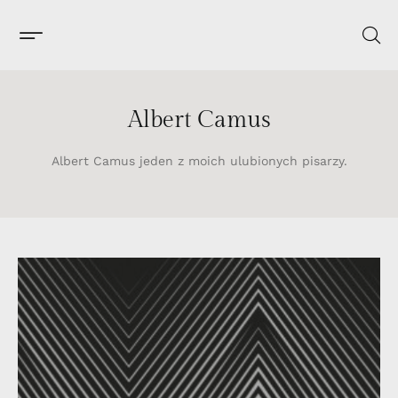
Albert Camus
Albert Camus jeden z moich ulubionych pisarzy.