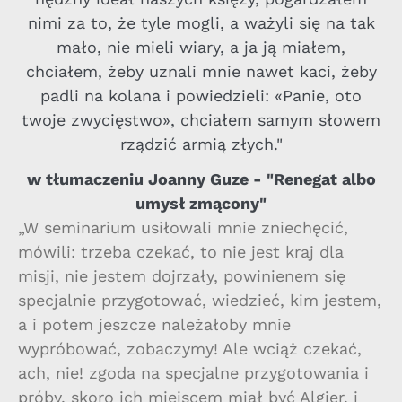
nimi za to, że tyle mogli, a ważyli się na tak
mało, nie mieli wiary, a ja ją miałem,
chciałem, żeby uznali mnie nawet kaci, żeby
padli na kolana i powiedzieli: «Panie, oto
twoje zwycięstwo», chciałem samym słowem
rządzić armią złych."
w tłumaczeniu Joanny Guze - "Renegat albo
umysł zmącony"
„W seminarium usiłowali mnie zniechęcić,
mówili: trzeba czekać, to nie jest kraj dla
misji, nie jestem dojrzały, powinienem się
specjalnie przygotować, wiedzieć, kim jestem,
a i potem jeszcze należałoby mnie
wypróbować, zobaczymy! Ale wciąż czekać,
ach, nie! zgoda na specjalne przygotowania i
próby, skoro ich miejscem miał być Algier, i