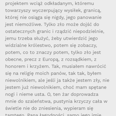
projektem wciąż odkładanym, któremu
towarzyszy wyczerpujący wysiłek, granicą,
której nie osiąga się nigdy, jego panowanie
jest niemożliwe. Tylko zło może dojść do
ostatecznych granic i rządzić niepodzielnie,
jemu trzeba służyć, żeby utwierdzić jego
widzialne królestwo, potem się zobaczy,
potem, co to znaczy potem, tylko zło jest
obecne, precz z Europą, z rozsądkiem, z
honorem i krzyżem. Tak, musiałem nawrócić
się na religię moich panów, tak tak, byłem
niewolnikiem, ale jeśli ja także jestem zły, nie
jestem już niewolnikiem, choć mam spętane
nogi i nieme usta. O, ten żar doprowadza
mnie do szaleństwa, pustynia krzyczy cała w
świetle nie do zniesienia, wypieram się
tamtego, Pana łagodności, samo jego imię