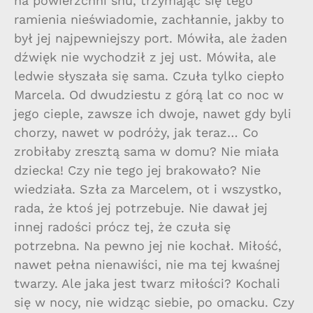
na powierzchni snu, trzymając się tego
ramienia nieświadomie, zachłannie, jakby to
był jej najpewniejszy port. Mówiła, ale żaden
dźwięk nie wychodził z jej ust. Mówiła, ale
ledwie słyszała się sama. Czuła tylko ciepło
Marcela. Od dwudziestu z górą lat co noc w
jego cieple, zawsze ich dwoje, nawet gdy byli
chorzy, nawet w podróży, jak teraz… Co
zrobiłaby zresztą sama w domu? Nie miała
dziecka! Czy nie tego jej brakowało? Nie
wiedziała. Szła za Marcelem, ot i wszystko,
rada, że ktoś jej potrzebuje. Nie dawał jej
innej radości prócz tej, że czuła się
potrzebna. Na pewno jej nie kochał. Miłość,
nawet pełna nienawiści, nie ma tej kwaśnej
twarzy. Ale jaka jest twarz miłości? Kochali
się w nocy, nie widząc siebie, po omacku. Czy