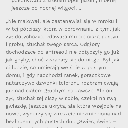
pokonywała z trudem opór jezdni, mokrej
jeszcze od nocnej wilgoci. „
„Nie malował, ale zastanawiał się w mroku i
w tej półciszy, która w porównaniu z tym, jak
żył dotychczas, zdawała mu się ciszą pustyni
i grobu, słuchał swego serca. Odgłosy
dochodzące do antresoli nie dotyczyły go już
jak gdyby, choć zwracały się do niego. Był jak
ci ludzie, co umierają we śnie w pustym
domu, i gdy nadchodzi ranek, gorączkowe i
natarczywe dzwonki telefonu rozbrzmiewają
już nad ciałem głuchym na zawsze. Ale on
żył, słuchał tej ciszy w sobie, czekał na swą
gwiazdę, jeszcze ukrytą, ale która wzejdzie na
nowo, wynurzy się wreszcie niezmieniona nad
bezładem tych pustych dni. „Świeć, świeć –