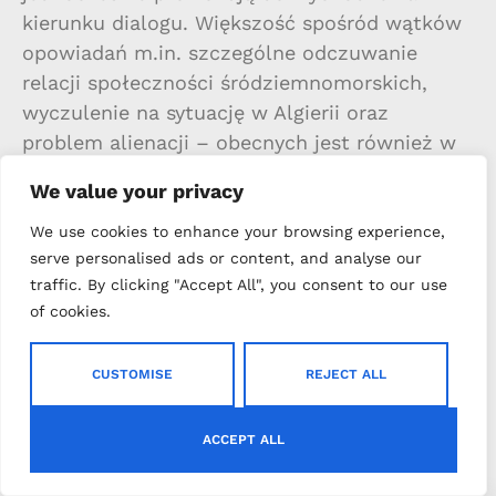
kierunku dialogu. Większość spośród wątków
opowiadań m.in. szczególne odczuwanie
relacji społeczności śródziemnomorskich,
wyczulenie na sytuację w Algierii oraz
problem alienacji – obecnych jest również w
pozostawionej przez pisarza w rękopisie
We value your privacy
powieści Pierwszy człowiek, noszącej
szczególne piętno autobiografizmu.”
We use cookies to enhance your browsing experience,
serve personalised ads or content, and analyse our
Posłowie (fragment), autor Urszula Klatka.
traffic. By clicking "Accept All", you consent to our use
of cookies.
Albert Camus „Wygnanie i królestwo”,
Wydawnictwo Zielona Sowa, Kraków 2004.
CUSTOMISE
REJECT ALL
"Nie, nie kochał jej, po prostu bał się tego, co
nie jest nią"
ACCEPT ALL
„Janine spojrzała na męża. Nos miał szeroki,