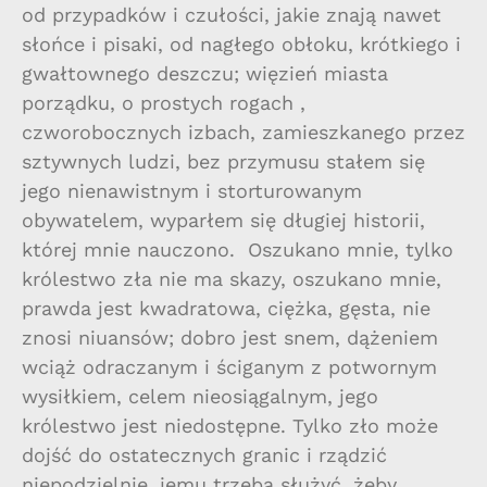
od przypadków i czułości, jakie znają nawet
słońce i pisaki, od nagłego obłoku, krótkiego i
gwałtownego deszczu; więzień miasta
porządku, o prostych rogach ,
czworobocznych izbach, zamieszkanego przez
sztywnych ludzi, bez przymusu stałem się
jego nienawistnym i storturowanym
obywatelem, wyparłem się długiej historii,
której mnie nauczono. Oszukano mnie, tylko
królestwo zła nie ma skazy, oszukano mnie,
prawda jest kwadratowa, ciężka, gęsta, nie
znosi niuansów; dobro jest snem, dążeniem
wciąż odraczanym i ściganym z potwornym
wysiłkiem, celem nieosiągalnym, jego
królestwo jest niedostępne. Tylko zło może
dojść do ostatecznych granic i rządzić
niepodzielnie, jemu trzeba służyć, żeby