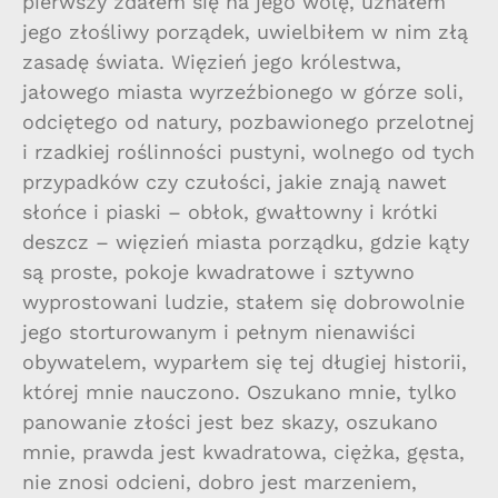
pierwszy zdałem się na jego wolę, uznałem
jego złośliwy porządek, uwielbiłem w nim złą
zasadę świata. Więzień jego królestwa,
jałowego miasta wyrzeźbionego w górze soli,
odciętego od natury, pozbawionego przelotnej
i rzadkiej roślinności pustyni, wolnego od tych
przypadków czy czułości, jakie znają nawet
słońce i piaski – obłok, gwałtowny i krótki
deszcz – więzień miasta porządku, gdzie kąty
są proste, pokoje kwadratowe i sztywno
wyprostowani ludzie, stałem się dobrowolnie
jego storturowanym i pełnym nienawiści
obywatelem, wyparłem się tej długiej historii,
której mnie nauczono. Oszukano mnie, tylko
panowanie złości jest bez skazy, oszukano
mnie, prawda jest kwadratowa, ciężka, gęsta,
nie znosi odcieni, dobro jest marzeniem,