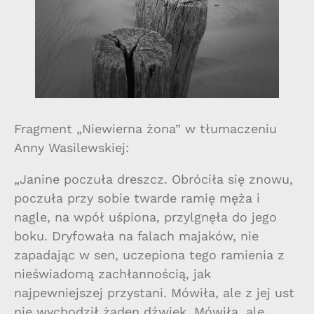
Fragment „Niewierna żona” w tłumaczeniu
Anny Wasilewskiej:
„Janine poczuła dreszcz. Obróciła się znowu,
poczuła przy sobie twarde ramię męża i
nagle, na wpół uśpiona, przylgnęła do jego
boku. Dryfowała na falach majaków, nie
zapadając w sen, uczepiona tego ramienia z
nieświadomą zachłannością, jak
najpewniejszej przystani. Mówiła, ale z jej ust
nie wychodził żaden dźwięk. Mówiła, ale