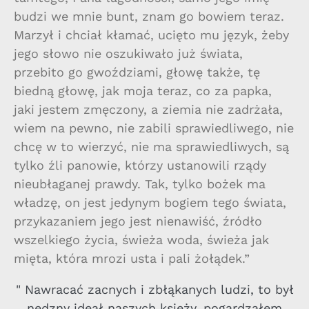
budzi we mnie bunt, znam go bowiem teraz.
Marzył i chciał kłamać, ucięto mu język, żeby
jego słowo nie oszukiwało już świata,
przebito go gwoździami, głowę także, tę
biedną głowę, jak moja teraz, co za papka,
jaki jestem zmęczony, a ziemia nie zadrżała,
wiem na pewno, nie zabili sprawiedliwego, nie
chcę w to wierzyć, nie ma sprawiedliwych, są
tylko źli panowie, którzy ustanowili rządy
nieubłaganej prawdy. Tak, tylko bożek ma
władzę, on jest jedynym bogiem tego świata,
przykazaniem jego jest nienawiść, źródło
wszelkiego życia, świeża woda, świeża jak
mięta, która mrozi usta i pali żołądek.”
" Nawracać zacnych i zbłąkanych ludzi, to był
nędzny ideał naszych księży, pogardzałem