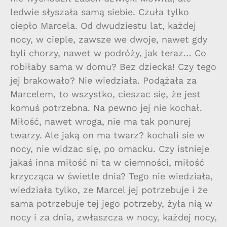
ledwie słyszała samą siebie. Czuła tylko
ciepło Marcela. Od dwudziestu lat, każdej
nocy, w cieple, zawsze we dwoje, nawet gdy
byli chorzy, nawet w podróży, jak teraz… Co
robiłaby sama w domu? Bez dziecka! Czy tego
jej brakowało? Nie wiedziała. Podążała za
Marcelem, to wszystko, cieszac się, że jest
komuś potrzebna. Na pewno jej nie kochał.
Miłość, nawet wroga, nie ma tak ponurej
twarzy. Ale jaką on ma twarz? kochali sie w
nocy, nie widzac się, po omacku. Czy istnieje
jakaś inna miłość ni ta w ciemności, miłość
krzycząca w świetle dnia? Tego nie wiedziała,
wiedziała tylko, ze Marcel jej potrzebuje i że
sama potrzebuje tej jego potrzeby, żyła nią w
nocy i za dnia, zwłaszcza w nocy, każdej nocy,