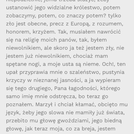
ustanowić jego widzialne królestwo, potem
zobaczymy, potem, co znaczy potem? tylko
zło jest obecne, precz z Europą, z rozumem,
honorem, krzyżem. Tak, musiałem nawrócić
się na religię moich panów, tak, byłem
niewolnikiem, ale skoro ja też jestem zły, nie
jestem już niewolnikiem, chociaż mam
spętane nogi, a moje usta są nieme. Och!, ten
upał przyprawia mnie o szaleństwo, pustynia
krzyczy w nieznanej jasności, a ja wypieram
się tego drugiego, Pana łagodności, którego
samo imię mnie odstręcza, bo teraz go
poznałem. Marzył i chciał kłamać, obcięto mu
język, żeby jego slowa nie mamiły już świata,
przebito mu głowę gwoździami, jego biedną
głowę, jak teraz moja, co za breja, jestem