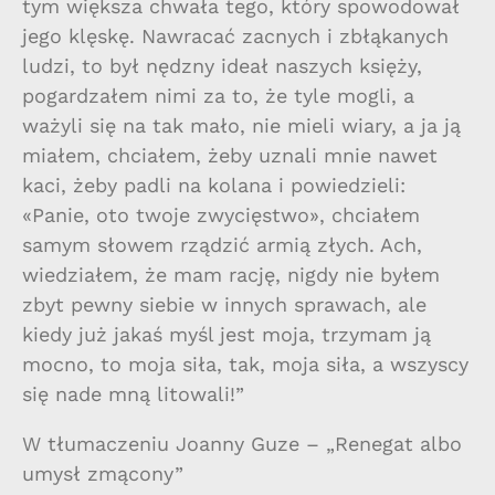
tym większa chwała tego, który spowodował
jego klęskę. Nawracać zacnych i zbłąkanych
ludzi, to był nędzny ideał naszych księży,
pogardzałem nimi za to, że tyle mogli, a
ważyli się na tak mało, nie mieli wiary, a ja ją
miałem, chciałem, żeby uznali mnie nawet
kaci, żeby padli na kolana i powiedzieli:
«Panie, oto twoje zwycięstwo», chciałem
samym słowem rządzić armią złych. Ach,
wiedziałem, że mam rację, nigdy nie byłem
zbyt pewny siebie w innych sprawach, ale
kiedy już jakaś myśl jest moja, trzymam ją
mocno, to moja siła, tak, moja siła, a wszyscy
się nade mną litowali!”
W tłumaczeniu Joanny Guze – „Renegat albo
umysł zmącony”