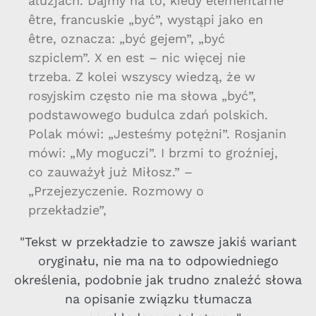
aluzjach. Dajmy na to, kiedy elementarne
être, francuskie „być”, wystąpi jako en
être, oznacza: „być gejem”, „być
szpiclem”. X en est – nic więcej nie
trzeba. Z kolei wszyscy wiedzą, że w
rosyjskim często nie ma słowa „być”,
podstawowego budulca zdań polskich.
Polak mówi: „Jesteśmy potężni”. Rosjanin
mówi: „My moguczi”. I brzmi to groźniej,
co zauważył już Miłosz.” –
„Przejezyczenie. Rozmowy o
przekładzie”,
"Tekst w przekładzie to zawsze jakiś wariant
oryginału, nie ma na to odpowiedniego
określenia, podobnie jak trudno znaleźć słowa
na opisanie związku tłumacza