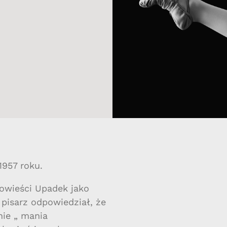
1957 roku.
powieści Upadek jako
 pisarz odpowiedział, że
nie „ mania