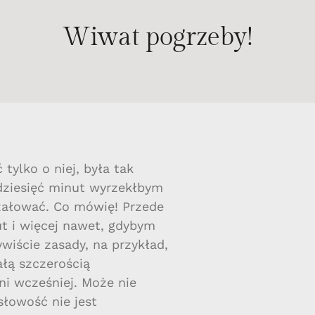
Wiwat pogrzeby!
ylko o niej, była tak
dziesięć minut wyrzekłbym
 żałować. Co mówię! Przede
ut i więcej nawet, gdybym
wiście zasady, na przykład,
ałą szczerością
i wcześniej. Może nie
łowość nie jest