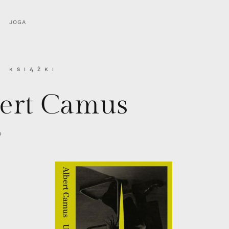
JOGA
,
KSIĄŻKI
bert Camus
O