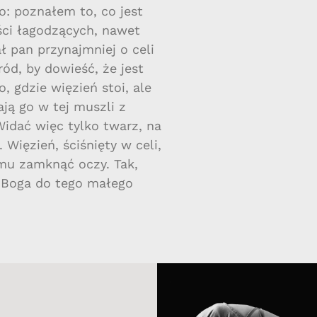
: poznałem to, co jest
ości łagodzących, nawet
ł pan przynajmniej o celi
ód, by dowieść, że jest
 gdzie więzień stoi, ale
ją go w tej muszli z
Widać więc tylko twarz, na
 Więzień, ściśnięty w celi,
mu zamknąć oczy. Tak,
im Boga do tego małego