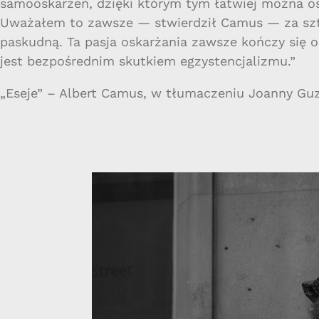
samooskarżeń, dzięki którym tym łatwiej można os
Uważałem to zawsze — stwierdził Camus — za sz
paskudną. Ta pasja oskarżania zawsze kończy się o
jest bezpośrednim skutkiem egzystencjalizmu.”
„Eseje” – Albert Camus, w tłumaczeniu Joanny Gu