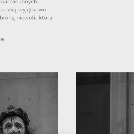
karżać innych.
tuczką wyjątkowo
broną niewoli, która
ze