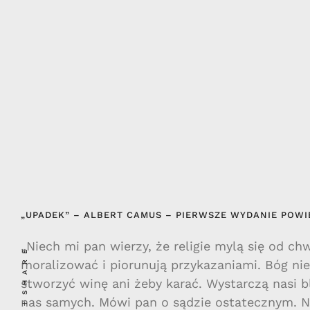
„UPADEK” – ALBERT CAMUS – PIERWSZE WYDANIE POWIE
„Niech mi pan wierzy, że religie mylą się od chw
SHARE
moralizować i piorunują przykazaniami. Bóg nie
stworzyć winę ani żeby karać. Wystarczą nasi b
nas samych. Mówi pan o sądzie ostatecznym. N