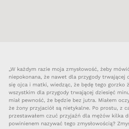
„W każdym razie moja zmysłowość, żeby mówić t
niepokonana, że nawet dla przygody trwającej 
się ojca i matki, wiedząc, że będę tego gorzko
wszystkim dla przygody trwającej dziesięć min
miał pewność, że będzie bez jutra. Miałem oczy
że żony przyjaciół są nietykalne. Po prostu, z c
przestawałem czuć przyjaźń dla mężów kilka dn
powinienem nazywać tego zmysłowością? Zmys