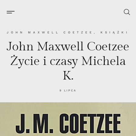
JOHN MAXWELL COETZEE
,
KSIĄŻKI
John Maxwell Coetzee
Życie i czasy Michela
K.
9 LIPCA