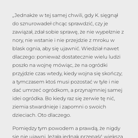
„Jednakże w tej samej chwili, gdy K. sięgnął
do sznurowadeł chcąc sprawdzić, czy je
zawiązał, zdał sobie sprawę, że nie wypełznie z
nory, nie wstanie i nie przejdzie z mroku w
blask ognia, aby się ujawnić. Wiedział nawet
dlaczego: ponieważ dostatecznie wielu ludzi
poszło na wojnę mówiąc, że na ogródki
przyjdzie czas wtedy, kiedy wojna się skończy;
a tymczasem ktoś musi pozostać w tyle i nie
dać umrzeć ogródkom, a przynajmniej samej
idei ogródka. Bo kiedy raz się zerwie tę nić,
ziemia stwardnieje i zapomni o swoich
dzieciach. Oto dlaczego.
Pomiędzy tym powodem a prawdą, że nigdy
się nie ujawni, leżała jednak przepaść większa