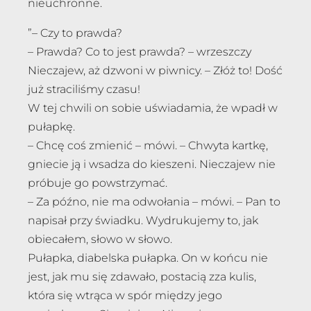
nieuchronne.
”– Czy to prawda?
– Prawda? Co to jest prawda? – wrzeszczy
Nieczajew, aż dzwoni w piwnicy. – Złóż to! Dość
już straciliśmy czasu!
W tej chwili on sobie uświadamia, że wpadł w
pułapkę.
– Chcę coś zmienić – mówi. – Chwyta kartkę,
gniecie ją i wsadza do kieszeni. Nieczajew nie
próbuje go powstrzymać.
– Za późno, nie ma odwołania – mówi. – Pan to
napisał przy świadku. Wydrukujemy to, jak
obiecałem, słowo w słowo.
Pułapka, diabelska pułapka. On w końcu nie
jest, jak mu się zdawało, postacią zza kulis,
która się wtrąca w spór między jego