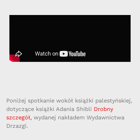
Poniżej spotkanie wokół książki palestyńskiej,
dotyczące książki Adania Shibli
Drobny
szczegół
,
wydanej nakładem Wydawnictwa
Drzazgi.