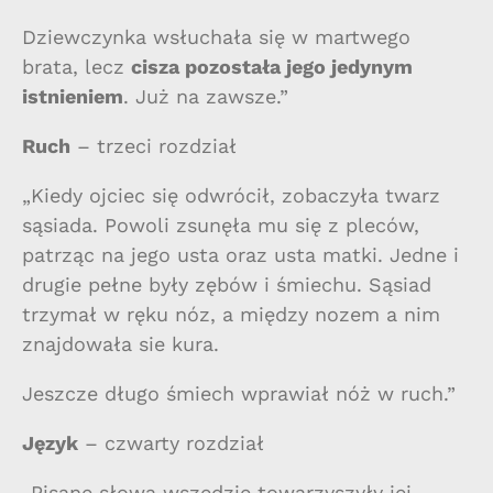
Dziewczynka wsłuchała się w martwego
brata, lecz
cisza pozostała jego jedynym
istnieniem
. Już na zawsze.”
Ruch
– trzeci rozdział
„Kiedy ojciec się odwrócił, zobaczyła twarz
sąsiada. Powoli zsunęła mu się z pleców,
patrząc na jego usta oraz usta matki. Jedne i
drugie pełne były zębów i śmiechu. Sąsiad
trzymał w ręku nóz, a między nozem a nim
znajdowała sie kura.
Jeszcze długo śmiech wprawiał nóż w ruch.”
Język
– czwarty rozdział
„Pisane słowa wszędzie towarzyszyły jej