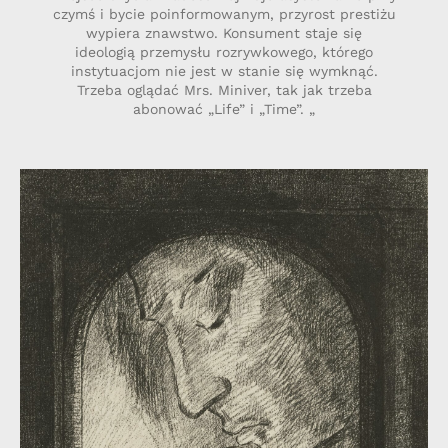
czymś i bycie poinformowanym, przyrost prestiżu
wypiera znawstwo. Konsument staje się
ideologią przemysłu rozrywkowego, którego
instytuacjom nie jest w stanie się wymknąć.
Trzeba oglądać Mrs. Miniver, tak jak trzeba
abonować „Life” i „Time”. „