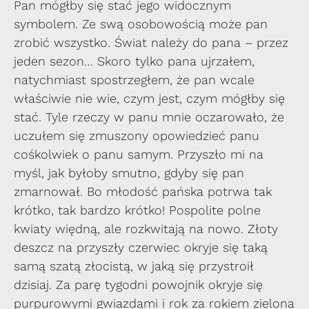
Pan mógłby się stać jego widocznym
symbolem. Ze swą osobowością może pan
zrobić wszystko. Świat należy do pana – przez
jeden sezon… Skoro tylko pana ujrzałem,
natychmiast spostrzegłem, że pan wcale
właściwie nie wie, czym jest, czym mógłby się
stać. Tyle rzeczy w panu mnie oczarowało, że
uczułem się zmuszony opowiedzieć panu
cośkolwiek o panu samym. Przyszło mi na
myśl, jak byłoby smutno, gdyby się pan
zmarnował. Bo młodość pańska potrwa tak
krótko, tak bardzo krótko! Pospolite polne
kwiaty więdną, ale rozkwitają na nowo. Złoty
deszcz na przyszły czerwiec okryje się taką
samą szatą złocistą, w jaką się przystroił
dzisiaj. Za parę tygodni powojnik okryje się
purpurowymi gwiazdami i rok za rokiem zielona