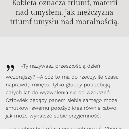
Kobieta oznacza triumf, materii
nad umysłem, jak mężczyzna
triumf umysłu nad moralnością.
„
–Ty nazywasz przeszłością dzień
wczorajszy? –A cóż to ma do rzeczy, ile czasu
naprawdę minęło. Tylko głupcy potrzebują
całych lat do wyzwolenia się od wzruszeń.
Człowiek będący panem siebie samego może
smutkowi swemu położyć kres równie łatwo,
jak może wynaleźć sobie przyjemność.
Ja nie chcę być ofiarą własnych uczuć. Chcę je