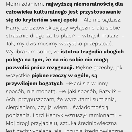
Moim zdaniem,
najwyższą niemoralnością dla
człowieka kulturalnego jest przystosowanie
się do kryteriów swej epoki
. –Ale nie sądzisz,
Harry, że człowiek żyjący wyłącznie dla siebie
strasznie drogo za to płaci? – wtrącił malarz. –
Tak, my dziś musimy wszystko przepłacać.
Wyobrażam sobie, że
istotna tragedia ubogich
polega na tym, że na nic sobie nie mogą
pozwolić prócz rezygnacji.
Piękne grzechy, jak
wszystkie
piękne rzeczy w ogóle, są
przywilejem bogatych
. –Płaci się w inny
sposób, nie monetą. –W jaki sposób, Bazyli? –
Ach, przypuszczam, że wyrzutami sumienia,
cierpieniem, czy ja wiem… świadomością
poniżenia. Lord Henryk wzruszył ramionami. –
Mój drogi przyjacielu, sztuka średniowieczna
jest zachwycająca, ale uczucia średniowieczne