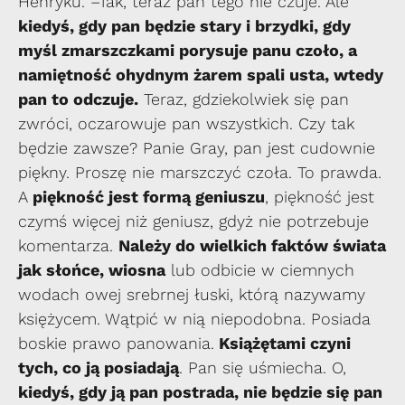
Henryku. –Tak, teraz pan tego nie czuje. Ale
kiedyś, gdy pan będzie stary i brzydki, gdy
myśl zmarszczkami porysuje panu czoło, a
namiętność ohydnym żarem spali usta, wtedy
pan to odczuje.
Teraz, gdziekolwiek się pan
zwróci, oczarowuje pan wszystkich. Czy tak
będzie zawsze? Panie Gray, pan jest cudownie
piękny. Proszę nie marszczyć czoła. To prawda.
A
piękność jest formą geniuszu
, piękność jest
czymś więcej niż geniusz, gdyż nie potrzebuje
komentarza.
Należy do wielkich faktów świata
jak słońce, wiosna
lub odbicie w ciemnych
wodach owej srebrnej łuski, którą nazywamy
księżycem. Wątpić w nią niepodobna. Posiada
boskie prawo panowania.
Książętami czyni
tych, co ją posiadają
. Pan się uśmiecha. O,
kiedyś, gdy ją pan postrada, nie będzie się pan