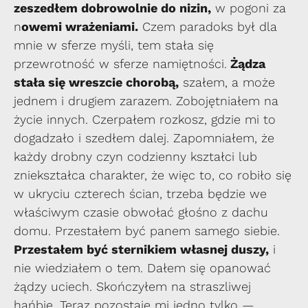
zeszedłem dobrowolnie do nizin,
w pogoni za
n
owemi wrażeniami.
Czem paradoks był dla
mnie w sferze myśli, tem stała się
przewrotność w sferze namiętności.
Żądza
stała się wreszcie chorobą,
szałem, a może
jednem i drugiem zarazem. Zobojętniałem na
życie innych. Czerpałem rozkosz, gdzie mi to
dogadzało i szedłem dalej. Zapomniałem, że
każdy drobny czyn codzienny kształci lub
zniekształca charakter, że więc to, co robiło się
w ukryciu czterech ścian, trzeba będzie we
właściwym czasie obwołać głośno z dachu
domu. Przestałem być panem samego siebie.
Przestałem być sternikiem własnej duszy,
i
nie wiedziałem o tem. Dałem się opanować
żądzy uciech. Skończyłem na straszliwej
hańbie. Teraz pozostaje mi jedno tylko —