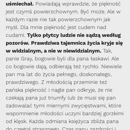
uśmiechał.
Powiadają wprawdzie, że piękność
jest czymś powierzchownym. Być może. Ale w
każdym razie nie tak powierzchownym jak
myśl. Dla mnie piękność jest cudem nad
cudami.
Tylko płytcy ludzie nie sądzą według
pozorów.
Prawdziwa tajemnica życia kryje się
w widzialnym, a nie w niewidzialnym.
Tak,
panie Gray, bogowie byli dla pana łaskawi. Ale
co bogowie dają, odbierają też rychło. Niewiele
pan ma lat do życia pełnego, doskonałego,
prawdziwego. Z młodością przeminie też
pańska piękność i nagle pan odkryje, że nie
czekają pana już triumfy lub że musi się pan
zadowalać tymi miernymi zwycięstwami, które
wspomnienie młodości uczyni bardziej gorzkimi
od klęsk. Każda odmiana księżyca zbliża pana
do czegoś strasznego. Czas panu zazdrości i