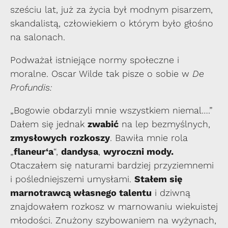
sześciu lat, już za życia był modnym pisarzem,
skandalistą, człowiekiem o którym było głośno
na salonach.
Podważał istniejące normy społeczne i
moralne. Oscar Wilde tak pisze o sobie w
De
Profundis:
„Bogowie obdarzyli mnie wszystkiem niemal….”
Dałem się jednak
zwabić
na lep bezmyślnych,
zmysłowych
rozkoszy
. Bawiła mnie rola
„
flaneur‘a
“,
dandysa
,
wyroczni mody.
Otaczałem się naturami bardziej przyziemnemi
i pośledniejszemi umysłami.
Stałem się
marnotrawcą własnego talentu
i dziwną
znajdowałem rozkosz w marnowaniu wiekuistej
młodości. Znużony szybowaniem na wyżynach,