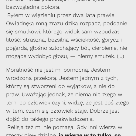
bezwzględna pokora.
Byłem w więzieniu przez dwa lata prawie.
Owładnęła mną zrazu dzika rozpacz, poddanie
się smutkowi, którego widok sam wzbudzał
litość: straszna, bezsilna wściekłość, gorycz i
pogarda, głośno szlochający ból, cierpienie, nie
mogące wydobyć głosu, — niemy smutek. (…)
Moralność nie jest mi pomocną. Jestem
wrodzoną przekorą. Jestem jednym z tych,
którzy są stworzeni do wyjątków, a nie do
praw. Uważając jednak, że niema nic złego w
tem, co człowiek czyni, widzę, że jest coś złego
w tem, czem się człowiek staje. Dobrze jest
dojść do takiego przeświadczenia.
Religja też mi nie pomaga. Gdy inni wierzą w
rzeczy niewidzialne,
ja wierzę w to tylko, co