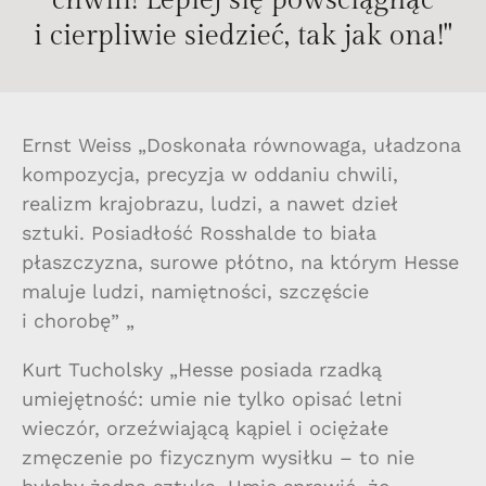
chwili! Lepiej się powściągnąć
i cierpliwie siedzieć, tak jak ona!"
Ernst Weiss „Doskonała równowaga, uładzona
kompozycja, precyzja w oddaniu chwili,
realizm krajobrazu, ludzi, a nawet dzieł
sztuki. Posiadłość Rosshalde to biała
płaszczyzna, surowe płótno, na którym Hesse
maluje ludzi, namiętności, szczęście
i chorobę” „
Kurt Tucholsky „Hesse posiada rzadką
umiejętność: umie nie tylko opisać letni
wieczór, orzeźwiającą kąpiel i ociężałe
zmęczenie po fizycznym wysiłku – to nie