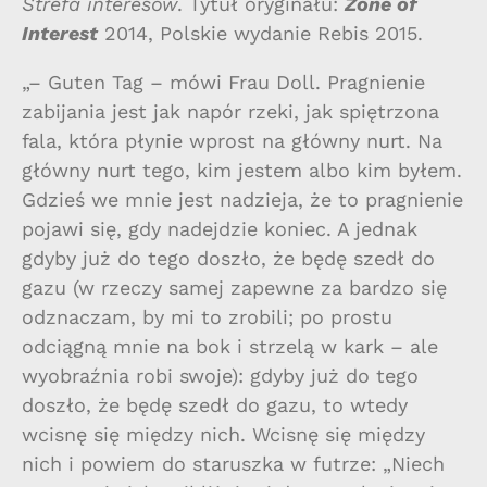
Strefa interesów
. Tytuł oryginału:
Zone of
Interest
2014, Polskie wydanie Rebis 2015.
„– Guten Tag – mówi Frau Doll. Pragnienie
zabijania jest jak napór rzeki, jak spiętrzona
fala, która płynie wprost na główny nurt. Na
główny nurt tego, kim jestem albo kim byłem.
Gdzieś we mnie jest nadzieja, że to pragnienie
pojawi się, gdy nadejdzie koniec. A jednak
gdyby już do tego doszło, że będę szedł do
gazu (w rzeczy samej zapewne za bardzo się
odznaczam, by mi to zrobili; po prostu
odciągną mnie na bok i strzelą w kark – ale
wyobraźnia robi swoje): gdyby już do tego
doszło, że będę szedł do gazu, to wtedy
wcisnę się między nich. Wcisnę się między
nich i powiem do staruszka w futrze: „Niech