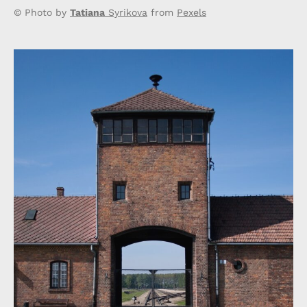
© Photo by
Tatiana
Syrikova
from
Pexels