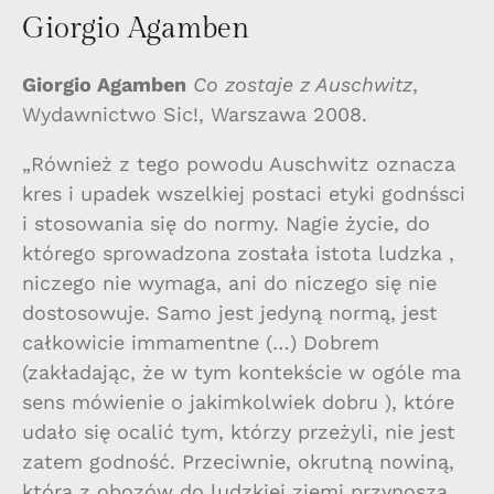
Giorgio Agamben
Giorgio Agamben
Co zostaje z Auschwitz
,
Wydawnictwo Sic!, Warszawa 2008.
„Również z tego powodu Auschwitz oznacza
kres i upadek wszelkiej postaci etyki godnśsci
i stosowania się do normy. Nagie życie, do
którego sprowadzona została istota ludzka ,
niczego nie wymaga, ani do niczego się nie
dostosowuje. Samo jest jedyną normą, jest
całkowicie immamentne (…) Dobrem
(zakładając, że w tym kontekście w ogóle ma
sens mówienie o jakimkolwiek dobru ), które
udało się ocalić tym, którzy przeżyli, nie jest
zatem godność. Przeciwnie, okrutną nowiną,
którą z obozów do ludzkiej ziemi przynoszą