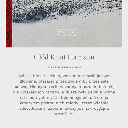
Głód Knut Hamsun
15 PAŹDZIERNIKA 2025
„Ach, ci ludzie… lekko, wesoło poruszali jasnymi
głowami, pląsając przez życie niby przez salę
balową! Nie było troski w żadnych oczach, brzemię
nie uciskało ich ramion, a dusze były pewnie wolne
od smętnych myśli i tajemnego bólu. A oto ja
kroczyłem pośród nich młody i teraz właśnie
zdecydowany, zapomniawszy już, jak wygląda
szczęście.”