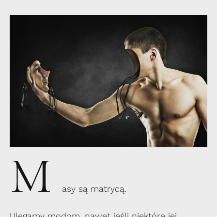
M
asy są matrycą.
Ulegamy modom, nawet jeśli niektóre jej