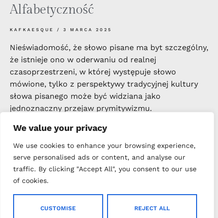
Alfabetyczność
KAFKAESQUE
3 MARCA 2025
Nieświadomość, że słowo pisane ma byt szczególny,
że istnieje ono w oderwaniu od realnej
czasoprzestrzeni, w której występuje słowo
mówione, tylko z perspektywy tradycyjnej kultury
słowa pisanego może być widziana jako
jednoznaczny przejaw prymitywizmu.
We value your privacy
Read more
We use cookies to enhance your browsing experience,
serve personalised ads or content, and analyse our
traffic. By clicking "Accept All", you consent to our use
of cookies.
NO MORE POSTS TO SHOW, EXPLORE OTHER TOPICS:
CUSTOMISE
REJECT ALL
Beauty
Lifestyle
Joga
Food