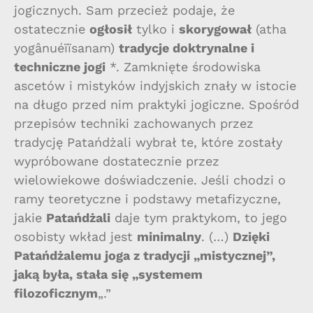
jogicznych. Sam przecież podaje, że
ostatecznie
ogłosił
tylko i
skorygował
(atha
yogânuéïïsanam)
tradycje doktrynalne i
techniczne jogi
*. Zamknięte środowiska
ascetów i mistyków indyjskich znały w istocie
na długo przed nim praktyki jogiczne. Spośród
przepisów techniki zachowanych przez
tradycję Patańdżali wybrał te, które zostały
wypróbowane dostatecznie przez
wielowiekowe doświadczenie. Jeśli chodzi o
ramy teoretyczne i podstawy metafizyczne,
jakie
Patańdżali
daje tym praktykom, to jego
osobisty wkład jest
minimalny
. (…)
Dzięki
Patańdżalemu joga z tradycji „mistycznej”,
jaką była, stała się „systemem
filozoficznym
„.”