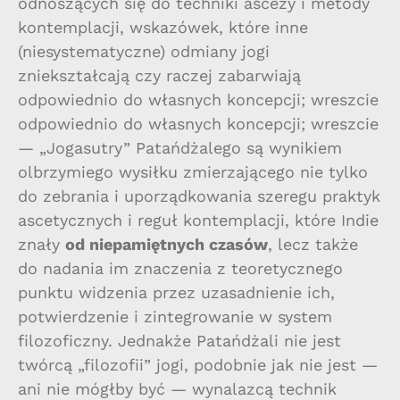
odnoszących się do techniki ascezy i metody
kontemplacji, wskazówek, które inne
(niesystematyczne) odmiany jogi
zniekształcają czy raczej zabarwiają
odpowiednio do własnych koncepcji; wreszcie
odpowiednio do własnych koncepcji; wreszcie
— „Jogasutry” Patańdżalego są wynikiem
olbrzymiego wysiłku zmierzającego nie tylko
do zebrania i uporządkowania szeregu praktyk
ascetycznych i reguł kontemplacji, które Indie
znały
od niepamiętnych czasów
, lecz także
do nadania im znaczenia z teoretycznego
punktu widzenia przez uzasadnienie ich,
potwierdzenie i zintegrowanie w system
filozoficzny. Jednakże Patańdżali nie jest
twórcą „filozofii” jogi, podobnie jak nie jest —
ani nie mógłby być — wynalazcą technik