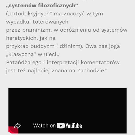
„systemów filozoficznych”
(„ortodoksyjnych” ma znaczyć w tym
wypadku: tolerowanych
przez braminizm, w odróżnieniu od systemów
heretyckich, jak na
przykład buddyzm i dżinizm). Owa zaś joga
„klasyczna” w ujęciu
Patańdżalego i interpretacji komentatorów
jest też najlepiej znana na Zachodzie.”