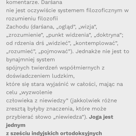
komentarze. Darśana
nie jest oczywiście systemem filozoficznym w
rozumieniu filozofii
Zachodu (darśana, „ogląd”, „wizja”,
„zrozumienie”, „punkt widzenia”, „doktryna”;
od rdzenia drś „widzieć”, „kontemplować”,
„rozumieć”, „pojmować”). Jednakże nie jest to
bynajmniej system
spójnych twierdzeń współmiernych z
doświadczeniem ludzkim,
które się stara wyjaśnić w całości, mając na
celu „wyzwolenie
człowieka z niewiedzy” (jakkolwiek różne
zresztą byłyby znaczenia, które może
przybierać słowo „niewiedza”).
Joga jest
jednym
z sześciu indyjskich ortodoksyjnych