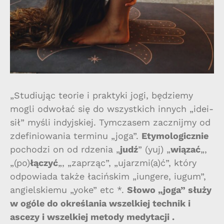
„Studiując teorie i praktyki jogi, będziemy
mogli odwołać się do wszystkich innych „idei-
sił” myśli indyjskiej. Tymczasem zacznijmy od
zdefiniowania terminu „joga”.
Etymologicznie
pochodzi on od rdzenia „
judź
” (yuj) „
wiązać
„,
„(po)
łączyć
„, „zaprząc”, „ujarzmi(a)ć”, który
odpowiada także łacińskim „iungere, iugum”,
angielskiemu „yoke” etc *.
Słowo „joga” służy
w ogóle do określania wszelkiej technik i
ascezy i wszelkiej metody medytacji .