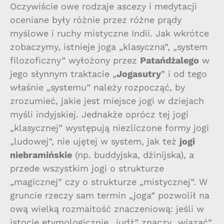
Oczywiście owe rodzaje ascezy i medytacji
oceniane były różnie przez różne prądy
myślowe i ruchy mistyczne Indii. Jak wkrótce
zobaczymy, istnieje joga „klasyczna”, „system
filozoficzny” wyłożony przez
Patańdżalego
w
jego słynnym traktacie „
Jogasutry
” i od tego
właśnie „systemu” należy rozpocząć, by
zrozumieć, jakie jest miejsce jogi w dziejach
myśli indyjskiej. Jednakże oprócz tej jogi
„klasycznej” występują niezliczone formy jogi
„ludowej”, nie ujętej w system, jak też
jogi
niebramińskie
(np. buddyjska, dżinijska), a
przede wszystkim jogi o strukturze
„magicznej” czy o strukturze „mistycznej”. W
gruncie rzeczy sam termin „joga” pozwolił na
ową wielką rozmaitość znaczeniową: jeśli w
istocie etymologicznie „judź” znaczy „wiązać”,