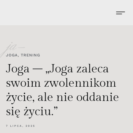
ja-
JOGA
,
TRENING
Joga – „Joga zaleca
swoim zwolennikom
życie, ale nie oddanie
się życiu.”
7 LIPCA, 2025