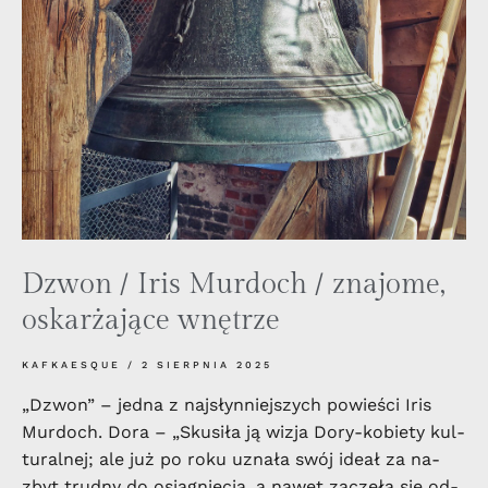
Dzwon / Iris Murdoch / znajome,
oskarżające wnętrze
KAFKAESQUE
2 SIERPNIA 2025
„Dzwon” – jedna z najsłynniejszych powieści Iris
Murdoch. Dora – „Sku­si­ła ją wi­zja Dory-ko­bie­ty kul­
tu­ral­nej; ale już po roku uzna­ła swój ide­ał za na­
zbyt trud­ny do osią­gnię­cia, a na­wet za­czę­ła się od­