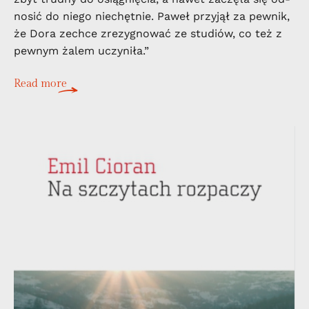
no­sić do nie­go nie­chęt­nie. Pa­weł przy­jął za pew­nik,
że Dora ze­chce zre­zy­gno­wać ze stu­diów, co też z
pew­nym ża­lem uczy­ni­ła.”
Read more