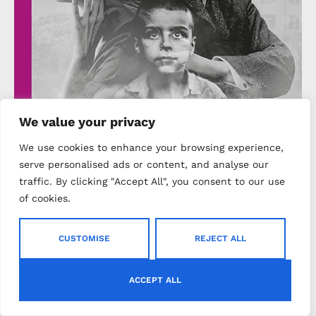
We value your privacy
We use cookies to enhance your browsing experience,
Rosshalde / Hermann Hesse
serve personalised ads or content, and analyse our
traffic. By clicking "Accept All", you consent to our use
of cookies.
KAFKAESQUE
26 PAŹDZIERNIKA 2021
Rosshalde – Hermann Hesse: „Dajesz mi wolność,
więcej niż kiedykolwiek miałam i pragnęłam, a
CUSTOMISE
REJECT ALL
zarazem nakładasz na mnie odpowiedzialność,
która odbiera mi wszelką swobodę!”
ACCEPT ALL
Read more